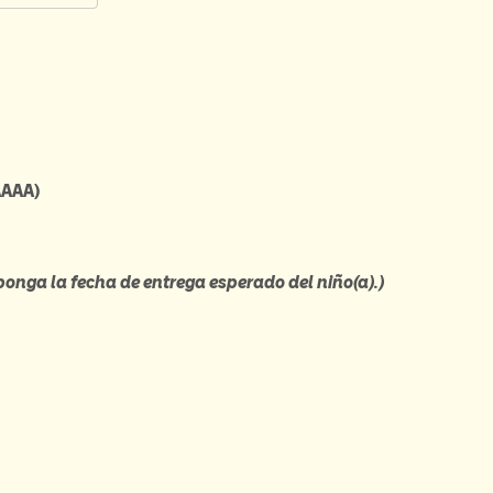
AAAA)
 ponga la fecha de entrega
esperado
del ni
ño(a).)