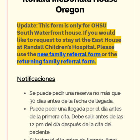
Oregon
Update: This form is only for OHSU
South Waterfront house. If you would
like to request to stay at the East House
at Randall Children's Hospital. Please
use the
new family referral form
or the
returning family referral form
.
Notificaciones
Se puede pedir una reserva no más que
30 días antes de la fecha de llegada.
Puede pedir una llegada por el día antes
de la primera cita. Debe salir antes de las
12 pm del día después de la cita del
paciente.